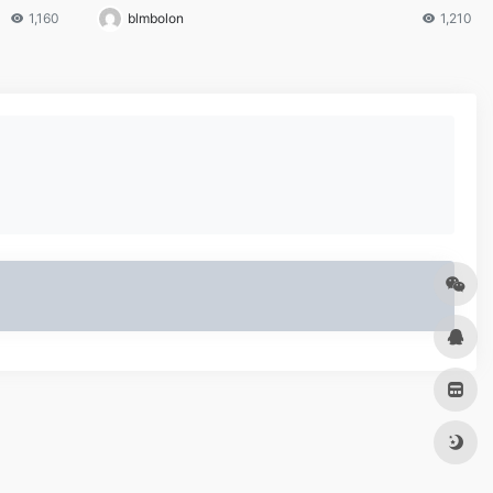
1,160
blmbolon
1,210