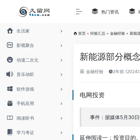
热门资讯
生活家
首页
•
经验汇总
•
金融经验
•
新能
影视聚合
新能源部分概
动漫二次元
金融经验
2年前 (2024
音乐动听
软件游戏
电网投资
手机应用
事件：据媒体5月30
阅读听书
学习考证
延伸阅读一：投资目的