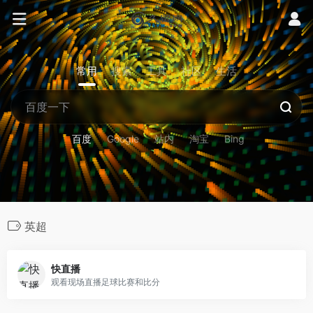
常用
搜索
工具
社区
生活
百度
Google
站内
淘宝
Bing
英超
快直播
观看现场直播足球比赛和比分