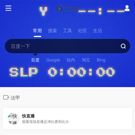
常用
搜索
工具
社区
生活
百度
Google
站内
淘宝
Bing
法甲
快直播
观看现场直播足球比赛和比分