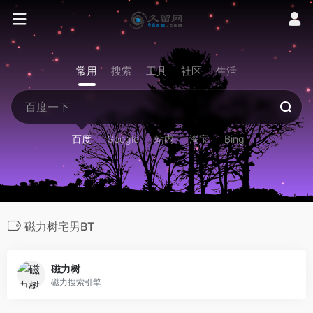
常用
搜索
工具
社区
生活
百度
Google
站内
淘宝
Bing
磁力树宅男BT
磁力树
磁力搜索引擎