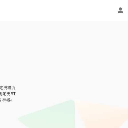
宅男磁力
树宅男BT
 神器