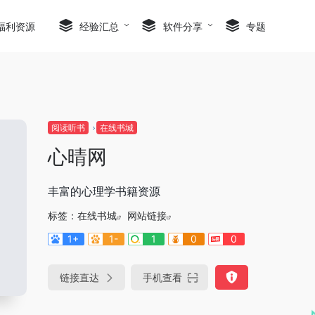
福利资源
经验汇总
软件分享
专题
阅读听书
在线书城
心晴网
丰富的心理学书籍资源
标签：
在线书城
网站链接
1+
1-
1
0
0
链接直达
手机查看