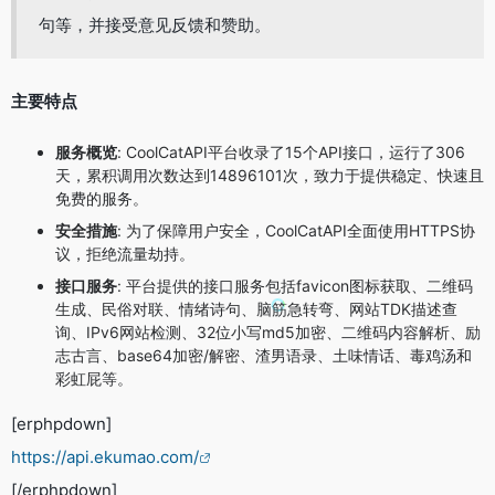
句等，并接受意见反馈和赞助。
主要特点
服务概览
: CoolCatAPI平台收录了15个API接口，运行了306
天，累积调用次数达到14896101次，致力于提供稳定、快速且
免费的服务。
安全措施
: 为了保障用户安全，CoolCatAPI全面使用HTTPS协
议，拒绝流量劫持。
接口服务
: 平台提供的接口服务包括favicon图标获取、二维码
生成、民俗对联、情绪诗句、脑筋急转弯、网站TDK描述查
询、IPv6网站检测、32位小写md5加密、二维码内容解析、励
志古言、base64加密/解密、渣男语录、土味情话、毒鸡汤和
彩虹屁等。
[erphpdown]
https://api.ekumao.com/
[/erphpdown]