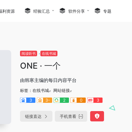
福利资源
经验汇总
软件分享
专题
阅读听书
在线书城
ONE · 一个
由韩寒主编的每日内容平台
标签：
在线书城
网站链接
3
3-
2
0
3
链接直达
手机查看