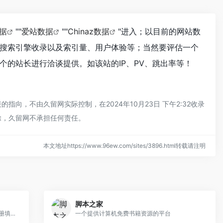
数据
""
爱站数据
""
Chinaz数据
"进入；以目前的网站数
度、搜索引擎收录以及索引量、用户体验等；当然要评估一个
个的站长进行洽谈提供。如该站的IP、PV、跳出率等！
向，不由久留网实际控制，在2024年10月23日 下午2:32收录
除，久留网不承担任何责任。
本文地址https://www.96ew.com/sites/3896.html转载请注明
脚本之家
为常用操作建立捷径，让效率触手可及(注册填写推荐码81596-4331可获得90天专业版)
一个提供计算机免费书籍资源的平台