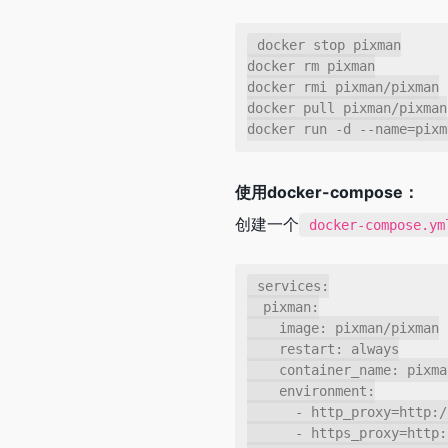
docker stop pixman

docker rm pixman

docker rmi pixman/pixman

docker pull pixman/pixman

docker run -d --name=pixm
使用docker-compose：
创建一个
docker-compose.ym
services:

  pixman:

    image: pixman/pixman

    restart: always

    container_name: pixman

    environment:

      - http_proxy=http://192.168.50.50:7890

      - https_proxy=http://192.168.50.50:7890
