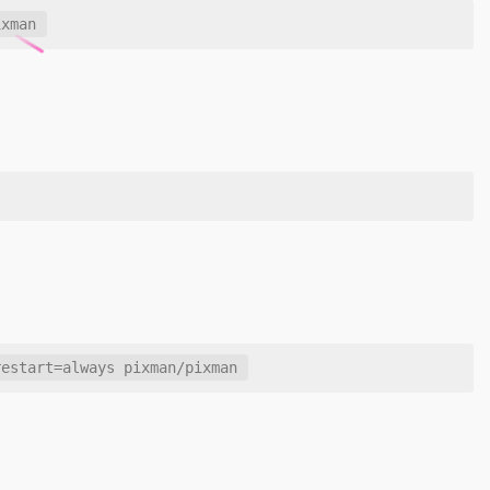
ixman
restart=always pixman/pixman