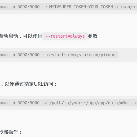
xman -p 5000:5000 -e MYTVSUPER_TOKEN=YOUR_TOKEN pixman/p
自动启动，可以使用
参数：
--restart=always
xman -p 5000:5000 --restart=always pixman/pixman
，以便通过指定URL访问：
xman -p 5000:5000 -v /path/to/yours:/app/app/data/m3u --
步骤操作：