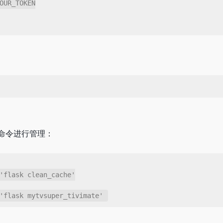
命令进行管理：
'flask clean_cache'

'flask mytvsuper_tivimate'