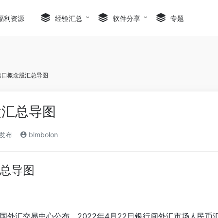
ol in
/www/wwwroot/96ew.com/wp-content/themes/onen
福利资源
经验汇总
软件分享
专题
出口概念股汇总导图
股汇总导图
)发布
blmbolon
总导图
外汇交易中心公布，2022年4月22日银行间外汇市场人民币汇