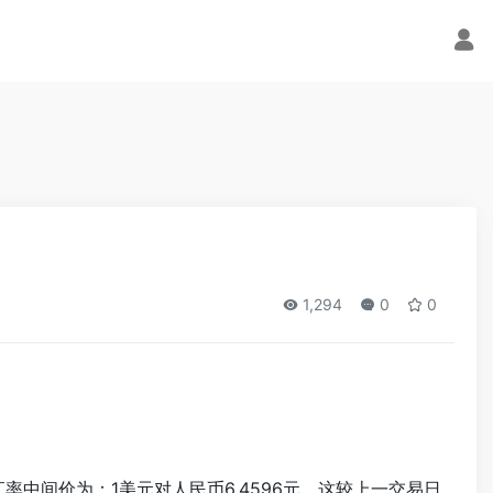
av/inc/clipimage.php
on line
29
1,294
0
0
率中间价为：1美元对人民币6.4596元。这较上一交易日