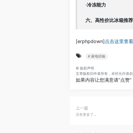
·冷冻能力
六、高性价比冰箱推荐
[erphpdown]
点击这里查
# 家电经验
©
版权声明
文章版权归作者所有，未经允许请勿
如果内容让您满意请“点赞
上一篇
没有更多了...