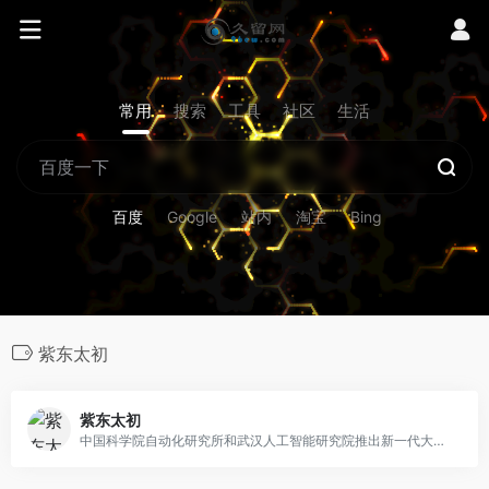
常用
搜索
工具
社区
生活
百度
Google
站内
淘宝
Bing
紫东太初
紫东太初
中国科学院自动化研究所和武汉人工智能研究院推出新一代大模型