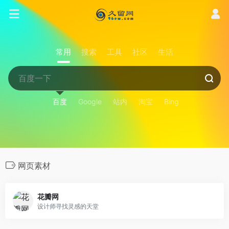
常用
搜索
工具
社区
生活
百度
Google
站内
淘宝
Bing
网页素材
花瓣网
设计师寻找灵感的天堂