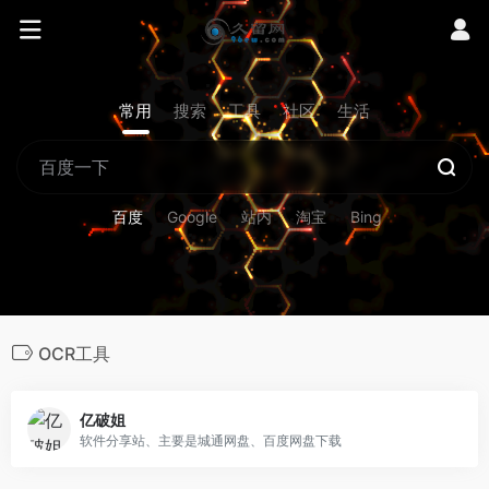
常用
搜索
工具
社区
生活
百度
Google
站内
淘宝
Bing
OCR工具
亿破姐
软件分享站、主要是城通网盘、百度网盘下载