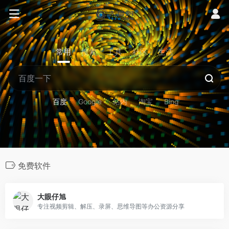
常用
搜索
工具
社区
生活
百度
Google
站内
淘宝
Bing
免费软件
大眼仔旭
专注视频剪辑、解压、录屏、思维导图等办公资源分享