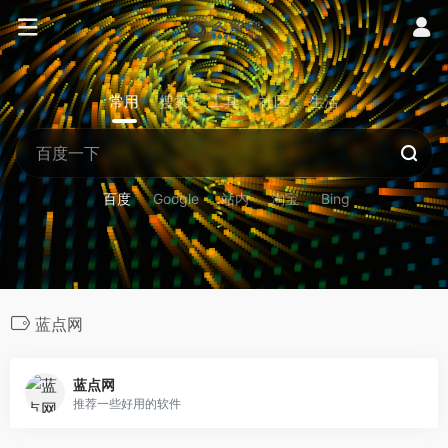
常用
搜索
工具
社区
生活
百度
Google
站内
淘宝
Bing
蓝点网
蓝点网
推荐一些好用的软件