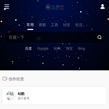
常用
搜索
工具
社区
生活
百度
Google
站内
淘宝
Bing
佳作欣赏
站酷
设计参考