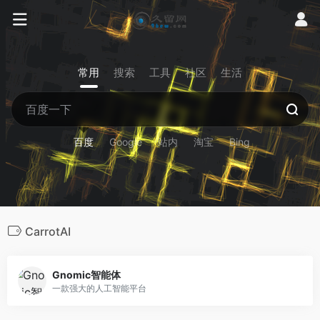
常用
搜索
工具
社区
生活
百度
Google
站内
淘宝
Bing
CarrotAI
Gnomic智能体
一款强大的人工智能平台