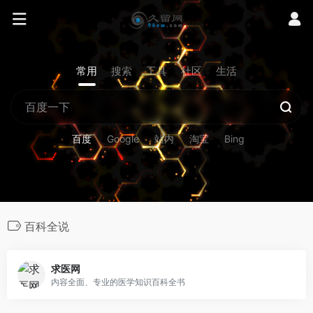
常用
搜索
工具
社区
生活
百度
Google
站内
淘宝
Bing
百科全说
求医网
内容全面、专业的医学知识百科全书