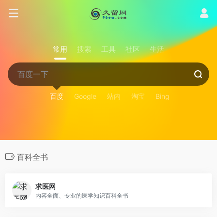
常用
搜索
工具
社区
生活
百度
Google
站内
淘宝
Bing
百科全书
求医网
内容全面、专业的医学知识百科全书