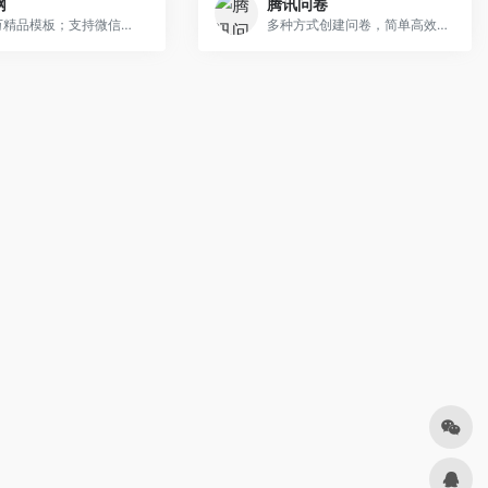
网
腾讯问卷
20余万精品模板；支持微信，微博，QQ等多种发布模式
多种方式创建问卷，简单高效的编辑方式，强大的逻辑设置功能