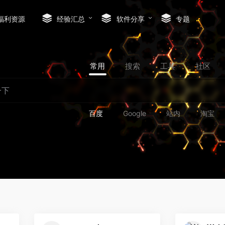
福利资源
经验汇总
软件分享
专题
常用
搜索
工具
社区
百度
Google
站内
淘宝