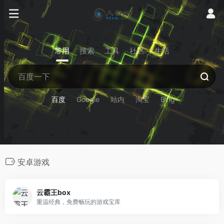
常用
搜索
工具
社区
生活
百度
Google
站内
淘宝
Bing
安卓游戏
云霸王box
重温经典，免费畅玩的游戏宝库